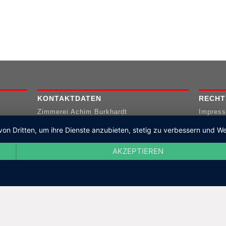
KONTAKTDATEN
RECHT
Zimmerei Achim Burkhardt
Impres
Jaspisstraße 7
Datensc
von Dritten, um ihre Dienste anzubieten, stetig zu verbessern und
72250 Freudenstadt
T: +49 7441 8 58 63
AKZEPTIEREN
M: info@zimmerei-freudenstadt.de