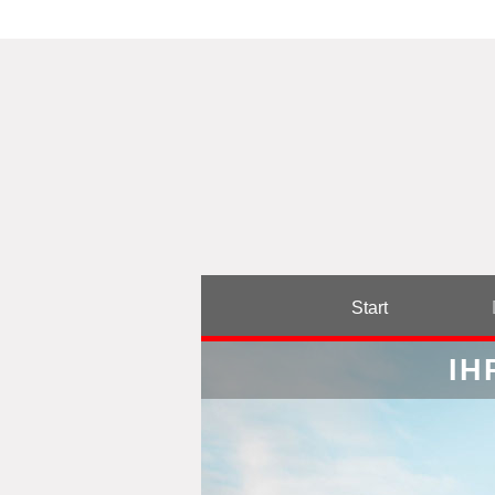
Start
IH